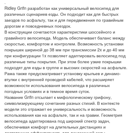
.
Ridley Grifn разработан как универсальный велосипед для
различных сценариев езды. Он подходит как для быстрых
заездов по асфальту, так и для передвижения по гравийным
дорогам и повседневных поездок.
В конструкции сочетаются характеристики шоссейного и
гравийного велосипеда. Модель обеспечивает баланс между
скоростью, комфортом и контролем. Возможность установки
покрышек шириной до 38 мм при трансмиссии 2x и до 40 мм
при конфигурации 1x позволяет адаптировать велосипед под
различные типы покрытия. При этом более узкие покрышки
подходят для езды в группе и высоких скоростей на асфальте.
Рама также предусматривает установку крыльев и динамо-
втулки с внутренней проводкой кабелей, что расширяет
возможности использования велосипеда в различных
погодных условиях и в темное время суток.
Название Grifn отсылает к мифологическому грифону,
символизирующему сочетание разных стихий. В контексте
модели это отражает ее универсальность и возможность
использования как на асфальте, так и на гравии. Геометрия
велосипеда адаптирована под широкий спектр задач,
обеспечивая комфорт на длительных дистанциях и
достаточную эффективность для динамичной езды.