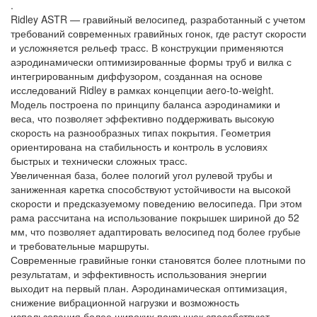
.
Ridley ASTR — гравийный велосипед, разработанный с учетом
требований современных гравийных гонок, где растут скорости
и усложняется рельеф трасс. В конструкции применяются
аэродинамически оптимизированные формы труб и вилка с
интегрированным диффузором, созданная на основе
исследований Ridley в рамках концепции aero-to-weight.
Модель построена по принципу баланса аэродинамики и
веса, что позволяет эффективно поддерживать высокую
скорость на разнообразных типах покрытия. Геометрия
ориентирована на стабильность и контроль в условиях
быстрых и технически сложных трасс.
Увеличенная база, более пологий угол рулевой трубы и
заниженная каретка способствуют устойчивости на высокой
скорости и предсказуемому поведению велосипеда. При этом
рама рассчитана на использование покрышек шириной до 52
мм, что позволяет адаптировать велосипед под более грубые
и требовательные маршруты.
Современные гравийные гонки становятся более плотными по
результатам, и эффективность использования энергии
выходит на первый план. Аэродинамическая оптимизация,
снижение вибрационной нагрузки и возможность
использования более широких покрышек способствуют