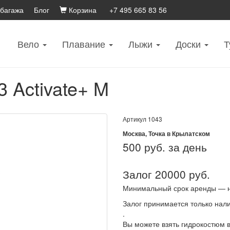
 багажа
Блог
Корзина
+7 495 665 83 56
Вело
Плавание
Лыжи
Доски
Т
 Activate+ M
Артикул
1043
Москва, Точка в Крылатском
500
руб. за день
Залог 20000 руб.
Минимальный срок аренды — 
Залог принимается только нал
.
Вы можете взять гидрокостюм 