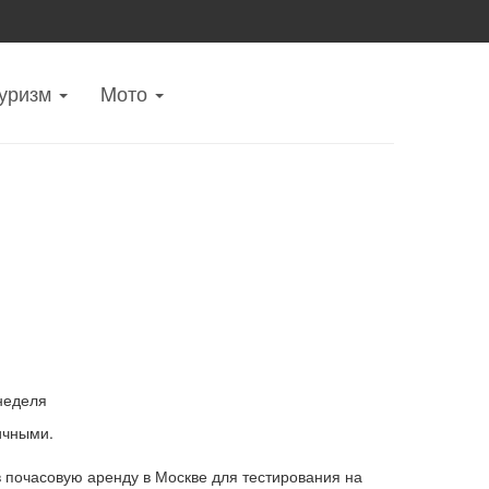
уризм
Mото
неделя
ичными.
в почасовую аренду в Москве для тестирования на