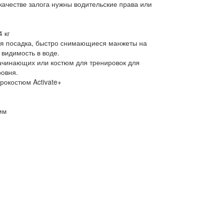
качестве залога нужны водительские права или
4 кг
ая посадка, быстро снимающиеся манжеты на
 видимость в воде.
ачинающих или костюм для тренировок для
ровня.
рокостюм Activate+
мм