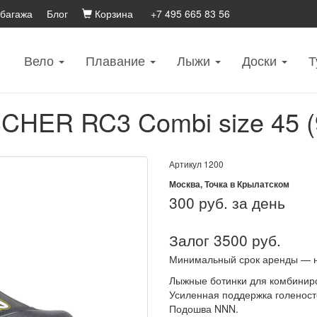
 багажа
Блог
Корзина
+7 495 665 83 56
Вело
Плавание
Лыжи
Доски
Т
CHER RC3 Combi size 45 (
Артикул
1200
Москва, Точка в Крылатском
300
руб. за день
Залог 3500 руб.
Минимальный срок аренды — 
Лыжные ботинки для комбиниро
Усиленная поддержка голеност
Подошва NNN.