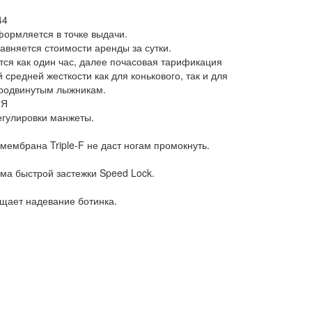
44
ормляется в точке выдачи.
авняется стоимости аренды за сутки.
ся как один час, далее почасовая тарификация
средней жесткости как для конькового, так и для
продвинутым лыжникам.
ИЯ
егулировки манжеты.
мбрана Triple-F не даст ногам промокнуть.
ма быстрой застежки Speed Lock.
щает надевание ботинка.