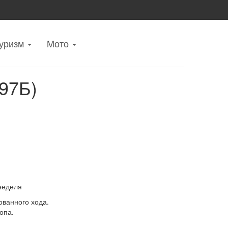
уризм
Mото
97Б)
неделя
ванного хода.
опа.