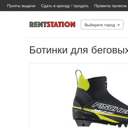
Пункты выдачи
Сдать в аренду / продать
Правила провоза
Выберите город
Ботинки для беговых 