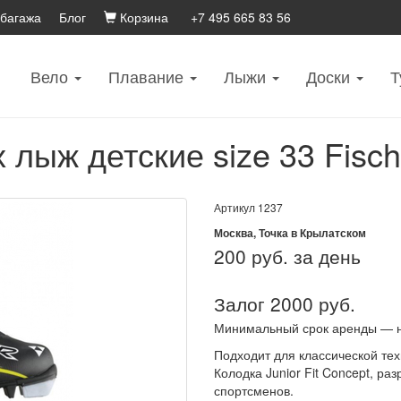
 багажа
Блог
Корзина
+7 495 665 83 56
Вело
Плавание
Лыжи
Доски
Т
лыж детские size 33 Fische
Артикул
1237
Москва, Точка в Крылатском
200
руб. за день
Залог 2000 руб.
Минимальный срок аренды — 
Подходит для классической тех
Колодка Junior Fit Concept, р
спортсменов.