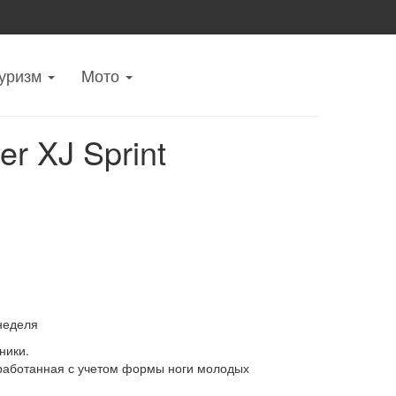
уризм
Mото
r XJ Sprint
неделя
ники.
азработанная с учетом формы ноги молодых