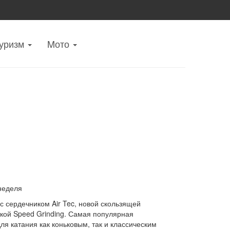
уризм
Mото
неделя
с сердечником Air Tec, новой скользящей
ткой Speed Grinding. Самая популярная
я катания как коньковым, так и классическим