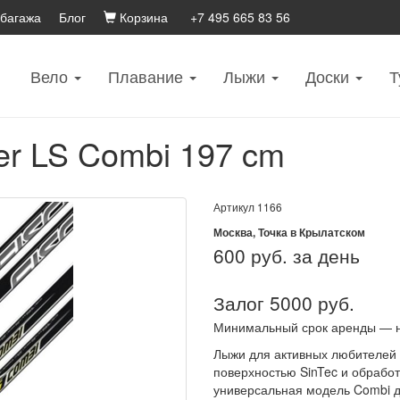
 багажа
Блог
Корзина
+7 495 665 83 56
Вело
Плавание
Лыжи
Доски
Т
er LS Combi 197 cm
Артикул
1166
Москва, Точка в Крылатском
600
руб. за день
Залог 5000 руб.
Минимальный срок аренды — 
Лыжи для активных любителей 
поверхностью SinTec и обрабо
универсальная модель Combi дл