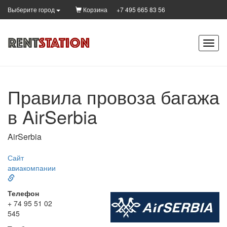
Корзина
+7 495 665 83 56
Выберите город
Правила провоза багажа
в AirSerbia
AirSerbia
Сайт
авиакомпании
Телефон
+ 74 95 51 02
545