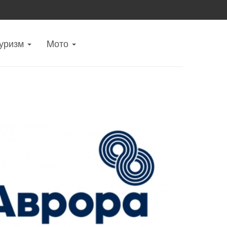
уризм
Mото