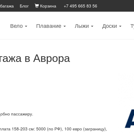
 багажа
Блог
Корзина
+7 495 665 83 56
Вело
Плавание
Лыжи
Доски
Т
гажа в Аврора
добно пассажиру.
ата 158-203 см: 5000 (по РФ), 100 евро (заграницу),