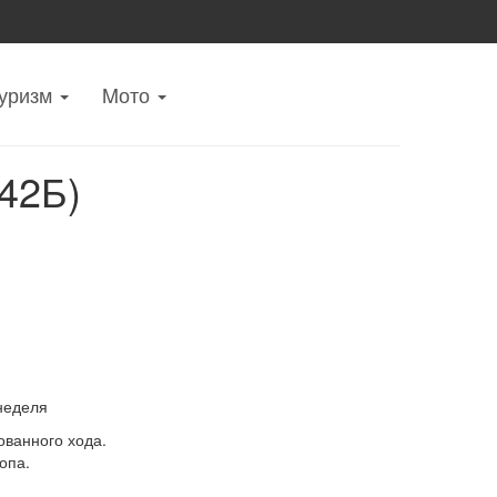
уризм
Mото
42Б)
неделя
ванного хода.
опа.