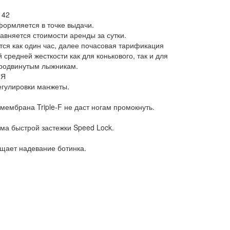
 42
ормляется в точке выдачи.
авняется стоимости аренды за сутки.
ся как один час, далее почасовая тарификация
средней жесткости как для конькового, так и для
продвинутым лыжникам.
ИЯ
егулировки манжеты.
мбрана Triple-F не даст ногам промокнуть.
ма быстрой застежки Speed Lock.
щает надевание ботинка.