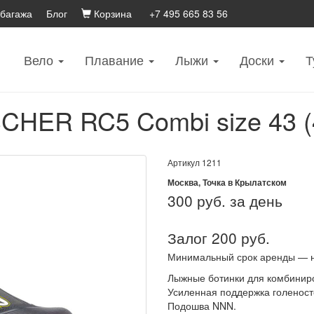
 багажа
Блог
Корзина
+7 495 665 83 56
Вело
Плавание
Лыжи
Доски
Т
CHER RC5 Combi size 43 (
Артикул
1211
Москва, Точка в Крылатском
300
руб. за день
Залог 200 руб.
Минимальный срок аренды — 
Лыжные ботинки для комбиниро
Усиленная поддержка голеност
Подошва NNN.