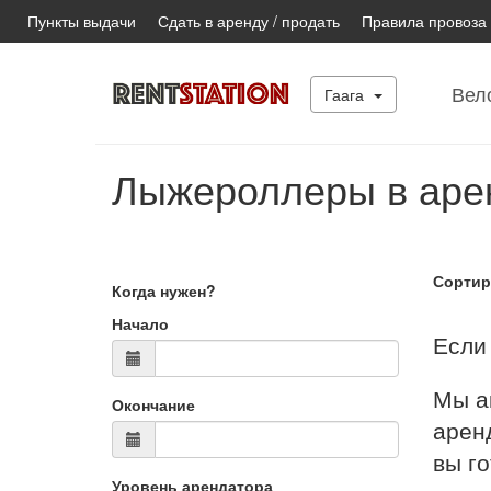
Пункты выдачи
Сдать в аренду / продать
Правила провоза
Вел
Гаага
Лыжероллеры в аре
Сортир
Когда нужен?
Начало
Если 
Мы а
Окончание
аренд
вы г
Уровень арендатора