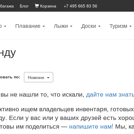
 багажа
Блог
Корзина
+7 495 665 83 56
о
Плавание
Лыжи
Доски
Туризм
нду
овать по:
Новизне
вы не нашли то, что искали,
дайте нам знат
ктивно ищем владельцев инвентаря, готовых
у. Если у вас или у ваших друзей есть хоро
отовы им поделиться —
напишите нам!
Мы, ка