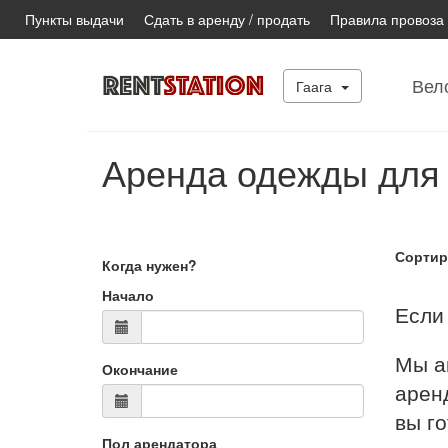
Пункты выдачи
Сдать в аренду / продать
Правила провоза
Вел
Гаага
Аренда одежды для
Сортир
Когда нужен?
Начало
Если 
Мы а
Окончание
аренд
вы г
Пол арендатора