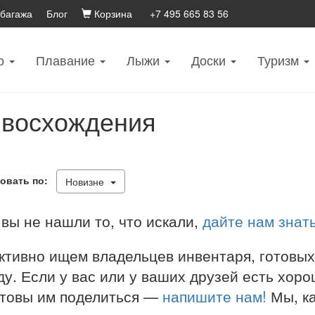
 багажа
Блог
Корзина
+7 495 665 83 56
о
Плавание
Лыжи
Доски
Туризм
 восхождения
овать по:
Новизне
вы не нашли то, что искали,
дайте нам знат
ктивно ищем владельцев инвентаря, готовых
у. Если у вас или у ваших друзей есть хоро
отовы им поделиться —
напишите нам!
Мы, ка