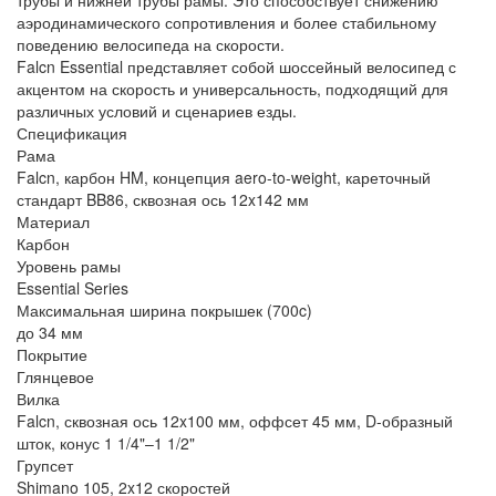
трубы и нижней трубы рамы. Это способствует снижению
аэродинамического сопротивления и более стабильному
поведению велосипеда на скорости.
Falcn Essential представляет собой шоссейный велосипед с
акцентом на скорость и универсальность, подходящий для
различных условий и сценариев езды.
Спецификация
Рама
Falcn, карбон HM, концепция aero-to-weight, кареточный
стандарт BB86, сквозная ось 12x142 мм
Материал
Карбон
Уровень рамы
Essential Series
Максимальная ширина покрышек (700c)
до 34 мм
Покрытие
Глянцевое
Вилка
Falcn, сквозная ось 12x100 мм, оффсет 45 мм, D-образный
шток, конус 1 1/4"–1 1/2"
Групсет
Shimano 105, 2x12 скоростей