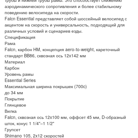
трубы и нижней трубы рамы. Это способствует снижению
аэродинамического сопротивления и более стабильному
поведению велосипеда на скорости.
Falcn Essential представляет собой шоссейный велосипед с
акцентом на скорость и универсальность, подходящий для
различных условий и сценариев езды.
Спецификация
Рама
Falcn, карбон HM, концепция aero-to-weight, кареточный
стандарт BB86, сквозная ось 12x142 мм
Материал
Карбон
Уровень рамы
Essential Series
Максимальная ширина покрышек (700c)
до 34 мм
Покрытие
Глянцевое
Вилка
Falcn, сквозная ось 12x100 мм, оффсет 45 мм, D-образный
шток, конус 1 1/4"–1 1/2"
Групсет
Shimano 105, 2x12 скоростей