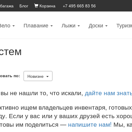
 багажа
Блог
Корзина
+7 495 665 83 56
Вело
Плавание
Лыжи
Доски
Туриз
стем
овать по:
Новизне
вы не нашли то, что искали,
дайте нам знат
ктивно ищем владельцев инвентаря, готовых
у. Если у вас или у ваших друзей есть хоро
отовы им поделиться —
напишите нам!
Мы, ка