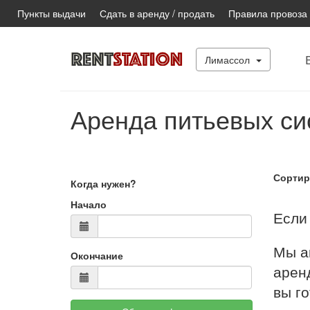
Пункты выдачи
Сдать в аренду / продать
Правила провоза
Лимассол
Аренда питьевых си
Сортир
Когда нужен?
Начало
Если 
Мы а
Окончание
аренд
вы г